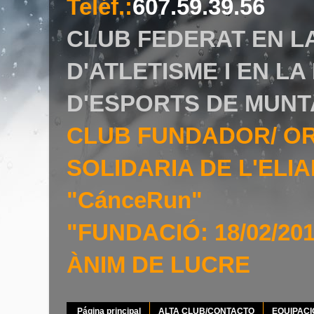
Teléf.
:
607.59.39.56
CLUB FEDERAT EN L
D'ATLETISME I EN L
D'ESPORTS DE MUNT
CLUB FUNDADOR/ O
SOLIDARIA DE L'EL
"CánceRun"
"FUNDACIÓ: 18/02/20
ÀNIM DE LUCRE
Página principal
ALTA CLUB/CONTACTO
EQUIPAC