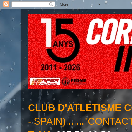
CLUB D'ATLETISME 
- SPAIN)......."CONTAC