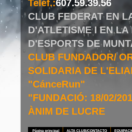
Teléf.
:
607.59.39.56
CLUB FEDERAT EN L
D'ATLETISME I EN L
D'ESPORTS DE MUNT
CLUB FUNDADOR/ O
SOLIDARIA DE L'EL
"CánceRun"
"FUNDACIÓ: 18/02/20
ÀNIM DE LUCRE
Página principal
ALTA CLUB/CONTACTO
EQUIPAC