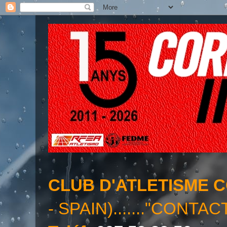
CLUB D'ATLETISME 
- SPAIN)......."CONTAC