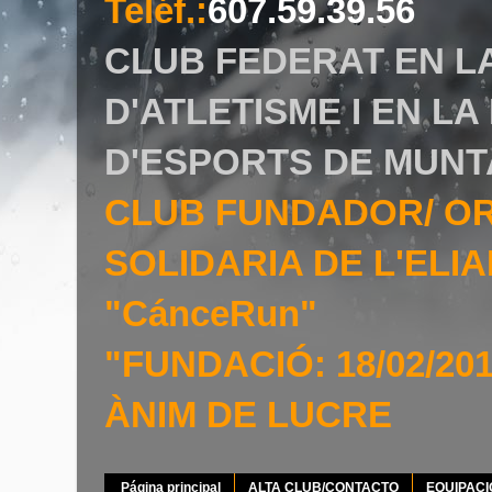
Teléf.
:
607.59.39.56
CLUB FEDERAT EN L
D'ATLETISME I EN L
D'ESPORTS DE MUNT
CLUB FUNDADOR/ O
SOLIDARIA DE L'EL
"CánceRun"
"FUNDACIÓ: 18/02/20
ÀNIM DE LUCRE
Página principal
ALTA CLUB/CONTACTO
EQUIPAC