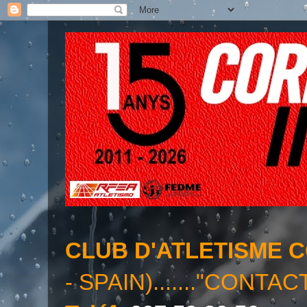
CLUB D'ATLETISME 
- SPAIN)......."CONTAC