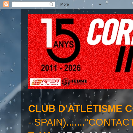
CLUB D'ATLETISME 
- SPAIN)......."CONTAC