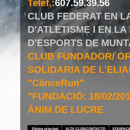
Teléf.
:
607.59.39.56
CLUB FEDERAT EN L
D'ATLETISME I EN L
D'ESPORTS DE MUNT
CLUB FUNDADOR/ O
SOLIDARIA DE L'EL
"CánceRun"
"FUNDACIÓ: 18/02/20
ÀNIM DE LUCRE
Página principal
ALTA CLUB/CONTACTO
EQUIPAC