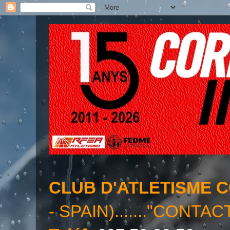
CLUB D'ATLETISME 
- SPAIN)......."CONTAC