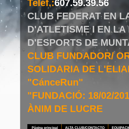
Teléf.
:
607.59.39.56
CLUB FEDERAT EN L
D'ATLETISME I EN L
D'ESPORTS DE MUNT
CLUB FUNDADOR/ O
SOLIDARIA DE L'EL
"CánceRun"
"FUNDACIÓ: 18/02/20
ÀNIM DE LUCRE
Página principal
ALTA CLUB/CONTACTO
EQUIPAC