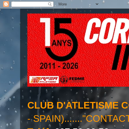
CLUB D'ATLETISME 
- SPAIN)......."CONTAC