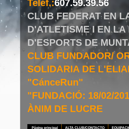
Teléf.
:
607.59.39.56
CLUB FEDERAT EN L
D'ATLETISME I EN L
D'ESPORTS DE MUNT
CLUB FUNDADOR/ O
SOLIDARIA DE L'EL
"CánceRun"
"FUNDACIÓ: 18/02/20
ÀNIM DE LUCRE
Página principal
ALTA CLUB/CONTACTO
EQUIPAC