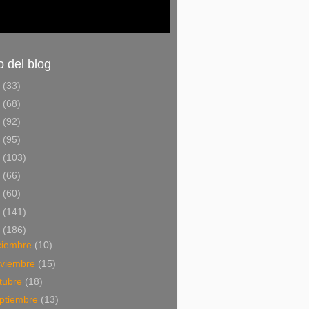
o del blog
6
(33)
5
(68)
4
(92)
3
(95)
2
(103)
1
(66)
0
(60)
9
(141)
8
(186)
ciembre
(10)
viembre
(15)
tubre
(18)
ptiembre
(13)