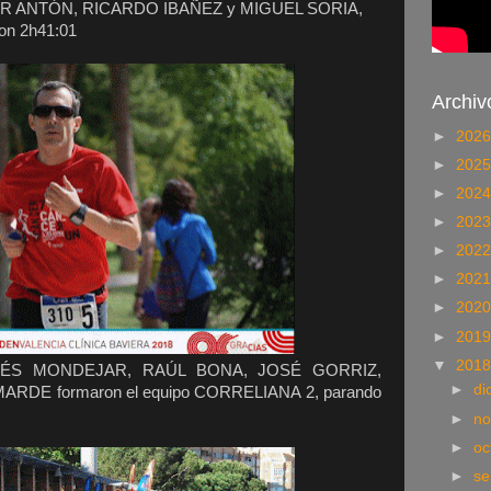
 ANTÓN, RICARDO IBAÑEZ y MIGUEL SORIA,
con 2h41:01
Archiv
►
202
►
202
►
202
►
202
►
202
►
202
►
202
►
201
▼
201
ÉS MONDEJAR, RAÚL BONA, JOSÉ GORRIZ,
►
di
RDE formaron el equipo CORRELIANA 2, parando
►
no
►
oc
►
se