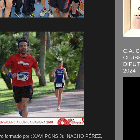
C.A. 
CLUBE
DIPUT
2024
vo formado por : XAVI PONS Jr., NACHO PÉREZ,