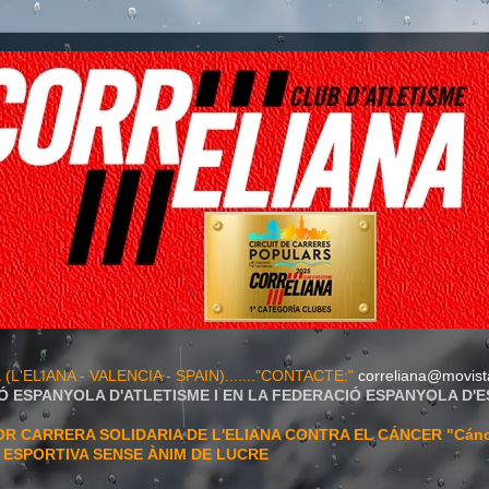
A
(L'ELIANA - VALENCIA - SPAIN)......."CONTACTE:"
correliana@movist
Ó ESPANYOLA D'ATLETISME I EN LA FEDERACIÓ ESPANYOLA D'
 CARRERA SOLIDARIA DE L'ELIANA CONTRA EL CÁNCER "Cán
T ESPORTIVA SENSE ÀNIM DE LUCRE