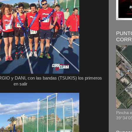
PUNT
CORR
IO y DANI, con las bandas (TSUKIS) los primeros
en salir
Pincha e
39°34'0