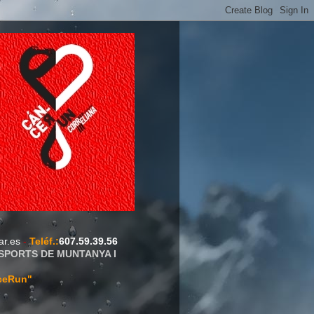
ar.es
-
Teléf.
:
607.59.39.56
ESPORTS DE MUNTANYA I
ceRun"