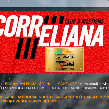
A
(L'ELIANA - VALENCIA - SPAIN)......."CONTACTE:"
correliana@movist
Ó ESPANYOLA D'ATLETISME I EN LA FEDERACIÓ ESPANYOLA D'
 CARRERA SOLIDARIA DE L'ELIANA CONTRA EL CÁNCER "Cán
T ESPORTIVA SENSE ÀNIM DE LUCRE