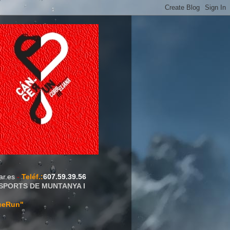
ar.es
-
Teléf.
:
607.59.39.56
ESPORTS DE MUNTANYA I
ceRun"