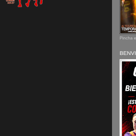
Pincha 
BENVI