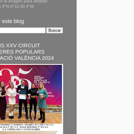
n la imagen para ampliar
5.9"N 0°31'30.4"W
 este blog
S XXV CIRCUIT
ERES POPULARS
ACIÓ VALÈNCIA 2024