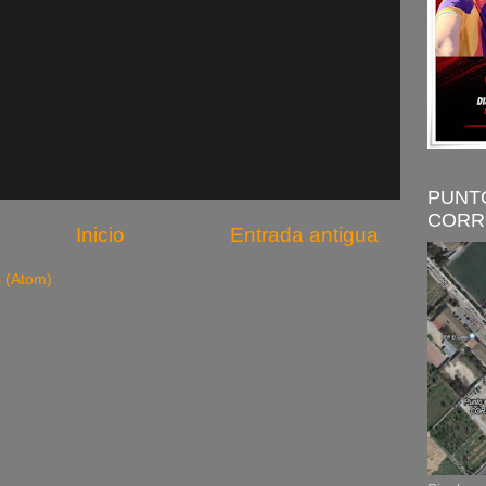
PUNT
CORR
Inicio
Entrada antigua
s (Atom)