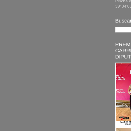
Pincha e
39°34'0
Buscar
PREMI
CARR
DIPUT