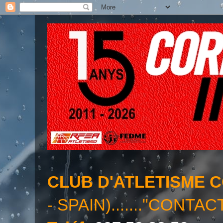
CLUB D'ATLETISME 
- SPAIN)......."CONTAC