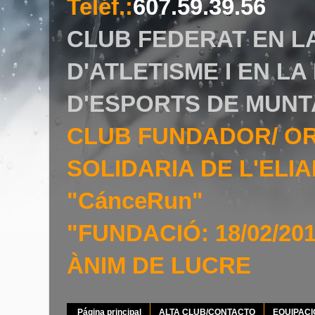
Teléf.
:
607.59.39.56
CLUB FEDERAT EN L
D'ATLETISME I EN L
D'ESPORTS DE MUNT
CLUB FUNDADOR/ O
SOLIDARIA DE L'EL
"CánceRun"
"FUNDACIÓ: 18/02/20
ÀNIM DE LUCRE
Página principal
ALTA CLUB/CONTACTO
EQUIPAC