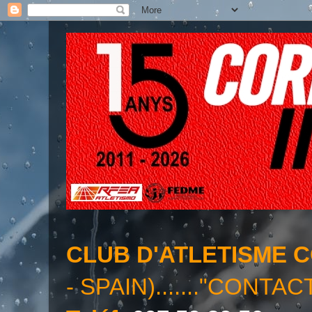
CLUB D'ATLETISME 
- SPAIN)......."CONTAC