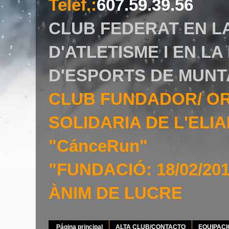
Teléf.
:
607.59.39.56
CLUB FEDERAT EN L
D'ATLETISME I EN L
D'ESPORTS DE MUNT
CLUB FUNDADOR/ O
SOLIDARIA DE L'EL
"CánceRun"
"FUNDACIÓ: 18/02/20
ÀNIM DE LUCRE
Página principal
ALTA CLUB/CONTACTO
EQUIPAC