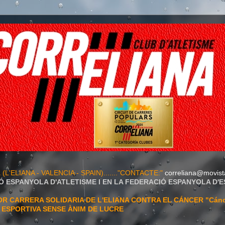
A
(L'ELIANA - VALENCIA - SPAIN)......."CONTACTE:"
correliana@movist
Ó ESPANYOLA D'ATLETISME I EN LA FEDERACIÓ ESPANYOLA D'
 CARRERA SOLIDARIA DE L'ELIANA CONTRA EL CÁNCER "Cán
T ESPORTIVA SENSE ÀNIM DE LUCRE