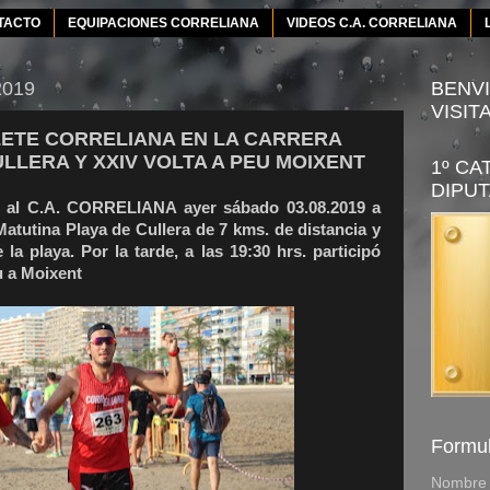
TACTO
EQUIPACIONES CORRELIANA
VIDEOS C.A. CORRELIANA
2019
BENVI
VISIT
LETE CORRELIANA EN LA CARRERA
LLERA Y XXIV VOLTA A PEU MOIXENT
1º CA
DIPUT
 al C.A. CORRELIANA ayer sábado 03.08.2019 a
Matutina Playa de Cullera de 7 kms. de distancia y
la playa. Por la tarde, a las 19:30 hrs. participó
u a Moixent
Formul
Nombre