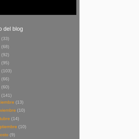
o del blog
6
(33)
5
(68)
4
(92)
3
(95)
2
(103)
1
(66)
0
(60)
9
(141)
ciembre
(13)
viembre
(10)
tubre
(14)
ptiembre
(10)
osto
(9)