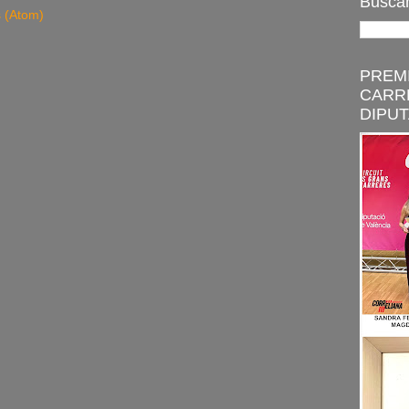
Buscar
s (Atom)
PREMI
CARR
DIPUT