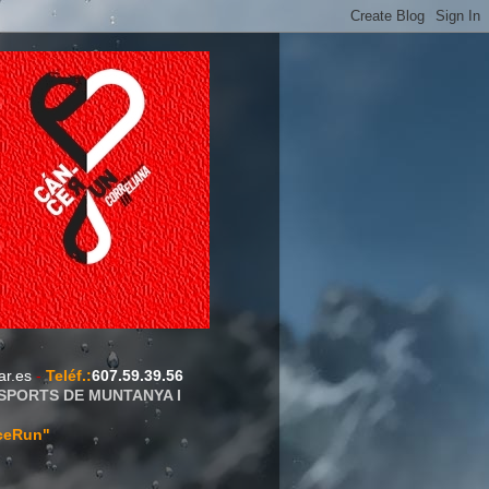
ar.es
-
Teléf.
:
607.59.39.56
ESPORTS DE MUNTANYA I
ceRun"