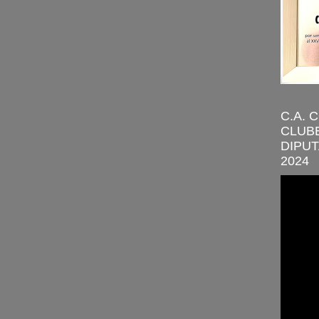
C.A. 
CLUBE
DIPUT
2024