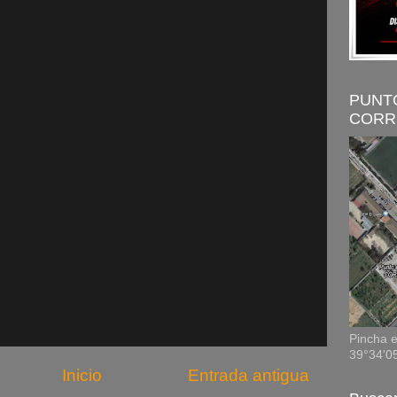
PUNT
CORR
Pincha e
39°34'0
Inicio
Entrada antigua